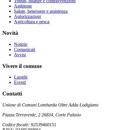
Tributi, finanze e contravvenzioni
Ambiente
Salute, benessere e assistenza
Autorizzazioni
Agricoltura e pesca
Novità
Notizie
Comunicati
Avvisi
Vivere il comune
Luoghi
Eventi
Contatti
Unione di Comuni Lombarda Oltre Adda Lodigiano
Piazza Terraverde, 2 26834, Corte Palasio
Codice fiscale: 92539460151
P.IVA: 03485390961