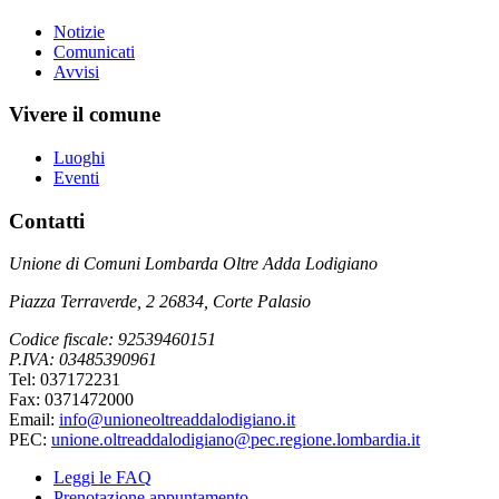
Notizie
Comunicati
Avvisi
Vivere il comune
Luoghi
Eventi
Contatti
Unione di Comuni Lombarda Oltre Adda Lodigiano
Piazza Terraverde, 2 26834, Corte Palasio
Codice fiscale: 92539460151
P.IVA: 03485390961
Tel: 037172231
Fax: 0371472000
Email:
info@unioneoltreaddalodigiano.it
PEC:
unione.oltreaddalodigiano@pec.regione.lombardia.it
Leggi le FAQ
Prenotazione appuntamento