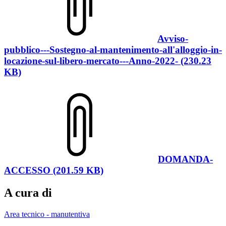
Avviso-
pubblico---Sostegno-al-mantenimento-all'alloggio-in-
locazione-sul-libero-mercato---Anno-2022- (230.23
KB)
DOMANDA-
ACCESSO (201.59 KB)
A cura di
Area tecnico - manutentiva