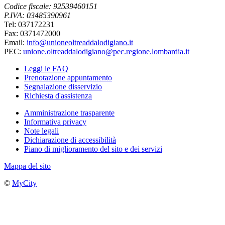
Codice fiscale: 92539460151
P.IVA: 03485390961
Tel: 037172231
Fax: 0371472000
Email:
info@unioneoltreaddalodigiano.it
PEC:
unione.oltreaddalodigiano@pec.regione.lombardia.it
Leggi le FAQ
Prenotazione appuntamento
Segnalazione disservizio
Richiesta d'assistenza
Amministrazione trasparente
Informativa privacy
Note legali
Dichiarazione di accessibilità
Piano di miglioramento del sito e dei servizi
Mappa del sito
©
MyCity