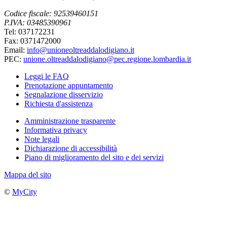
Codice fiscale: 92539460151
P.IVA: 03485390961
Tel: 037172231
Fax: 0371472000
Email:
info@unioneoltreaddalodigiano.it
PEC:
unione.oltreaddalodigiano@pec.regione.lombardia.it
Leggi le FAQ
Prenotazione appuntamento
Segnalazione disservizio
Richiesta d'assistenza
Amministrazione trasparente
Informativa privacy
Note legali
Dichiarazione di accessibilità
Piano di miglioramento del sito e dei servizi
Mappa del sito
©
MyCity