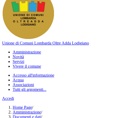
Unione di Comuni Lombarda Oltre Adda Lodigiano
Amministrazione
Novità
Servizi
Vivere il comune
Accesso all'informazione
Acqua
Associazioni
Tutti gli argomenti...
Accedi
Home Page
/
Amministrazione
/
Documenti e dati
/