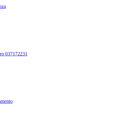
enza
ero 037172231
amento