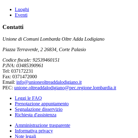
Luoghi
Eventi
Contatti
Unione di Comuni Lombarda Oltre Adda Lodigiano
Piazza Terraverde, 2 26834, Corte Palasio
Codice fiscale: 92539460151
P.IVA: 03485390961
Tel: 037172231
Fax: 0371472000
Email:
info@unioneoltreaddalodigiano.it
PEC:
unione.oltreaddalodigiano@pec.regione.lombardia.it
Leggi le FAQ
Prenotazione appuntamento
Segnalazione disservizio
Richiesta d'assistenza
Amministrazione trasparente
Informativa privacy
Note legali