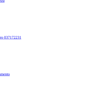
enza
ero 037172231
amento