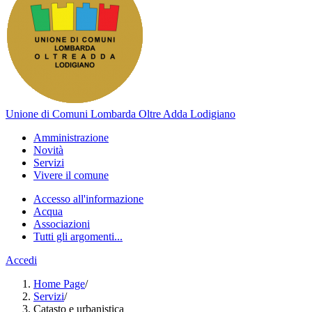
Unione di Comuni Lombarda Oltre Adda Lodigiano
Amministrazione
Novità
Servizi
Vivere il comune
Accesso all'informazione
Acqua
Associazioni
Tutti gli argomenti...
Accedi
Home Page
/
Servizi
/
Catasto e urbanistica