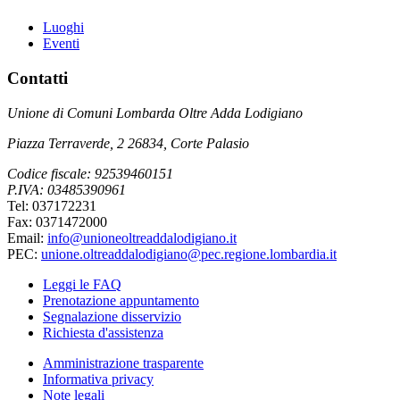
Luoghi
Eventi
Contatti
Unione di Comuni Lombarda Oltre Adda Lodigiano
Piazza Terraverde, 2 26834, Corte Palasio
Codice fiscale: 92539460151
P.IVA: 03485390961
Tel: 037172231
Fax: 0371472000
Email:
info@unioneoltreaddalodigiano.it
PEC:
unione.oltreaddalodigiano@pec.regione.lombardia.it
Leggi le FAQ
Prenotazione appuntamento
Segnalazione disservizio
Richiesta d'assistenza
Amministrazione trasparente
Informativa privacy
Note legali